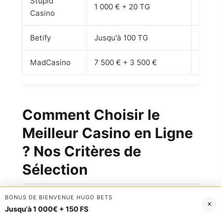
BONUS DE BIENVENUE HUGO BETS
×
Jusqu'à 1 000€ + 150 FS