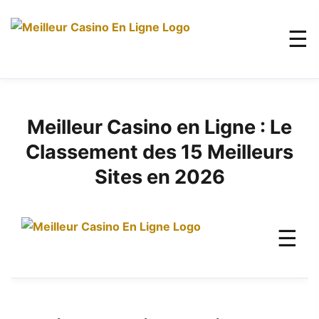
☰
Meilleur Casino en Ligne : Le
Classement des 15 Meilleurs
Sites en 2026