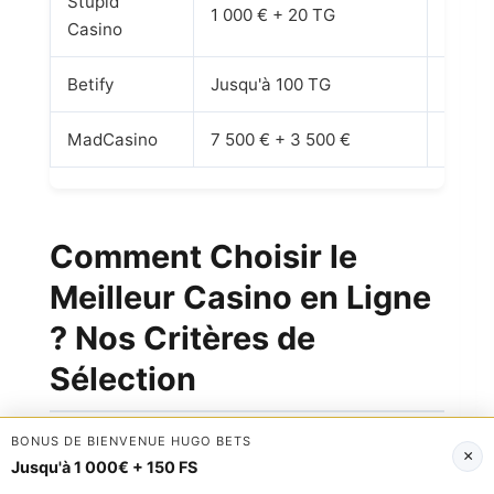
BONUS DE BIENVENUE HUGO BETS
×
Jusqu'à 1 000€ + 150 FS