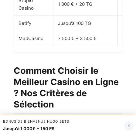
BONUS DE BIENVENUE HUGO BETS
×
Jusqu'à 1 000€ + 150 FS