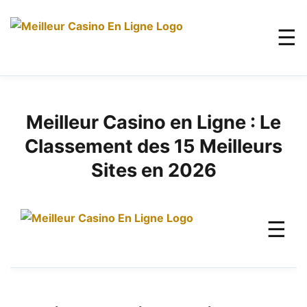
☰
Meilleur Casino en Ligne : Le
Classement des 15 Meilleurs
Sites en 2026