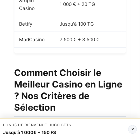
BONUS DE BIENVENUE HUGO BETS
×
Jusqu'à 1 000€ + 150 FS