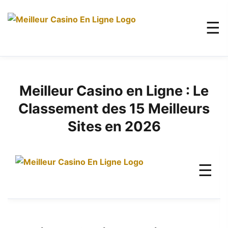
☰
Meilleur Casino en Ligne : Le
Classement des 15 Meilleurs
Sites en 2026