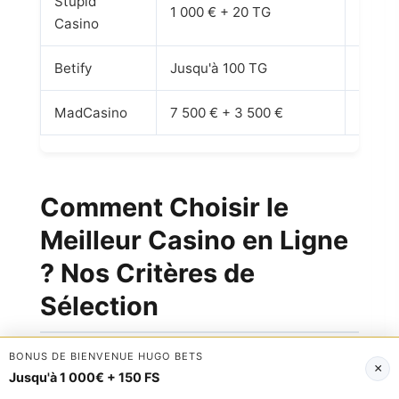
BONUS DE BIENVENUE HUGO BETS
×
Jusqu'à 1 000€ + 150 FS