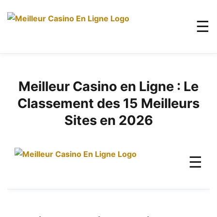
☰
Meilleur Casino en Ligne : Le
Classement des 15 Meilleurs
Sites en 2026