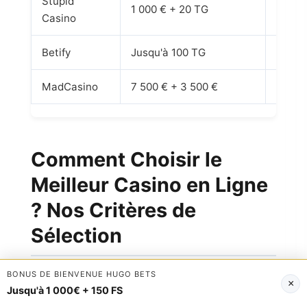
BONUS DE BIENVENUE HUGO BETS
×
Jusqu'à 1 000€ + 150 FS