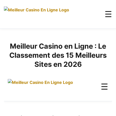
☰
Meilleur Casino en Ligne : Le
Classement des 15 Meilleurs
Sites en 2026