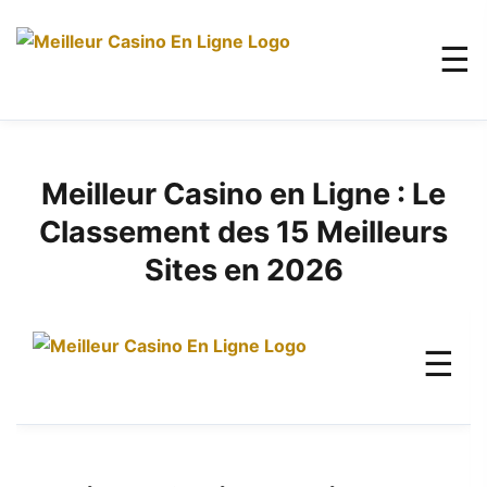
☰
Meilleur Casino en Ligne : Le
Classement des 15 Meilleurs
Sites en 2026