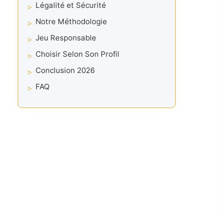
Légalité et Sécurité
Notre Méthodologie
Jeu Responsable
Choisir Selon Son Profil
Conclusion 2026
FAQ