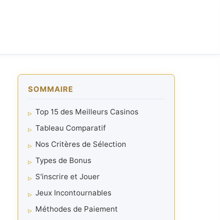
SOMMAIRE
Top 15 des Meilleurs Casinos
Tableau Comparatif
Nos Critères de Sélection
Types de Bonus
S'inscrire et Jouer
Jeux Incontournables
Méthodes de Paiement