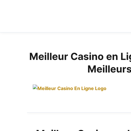
Meilleur Casino en L
Meilleur