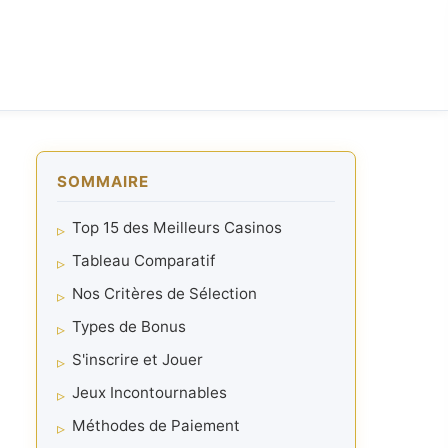
SOMMAIRE
Top 15 des Meilleurs Casinos
Tableau Comparatif
Nos Critères de Sélection
Types de Bonus
S'inscrire et Jouer
Jeux Incontournables
Méthodes de Paiement