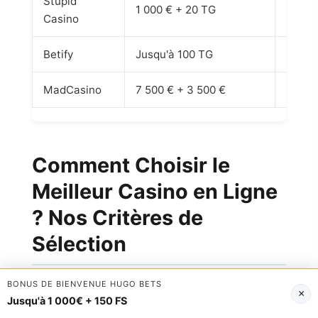
BONUS DE BIENVENUE HUGO BETS
×
Jusqu'à 1 000€ + 150 FS