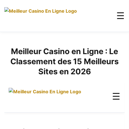
☰
Meilleur Casino en Ligne : Le
Classement des 15 Meilleurs
Sites en 2026