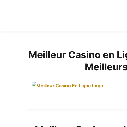
Meilleur Casino en L
Meilleur