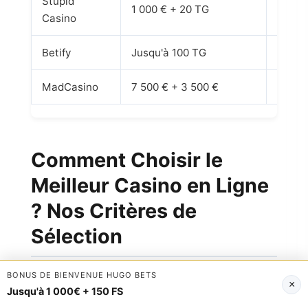
BONUS DE BIENVENUE HUGO BETS
×
Jusqu'à 1 000€ + 150 FS