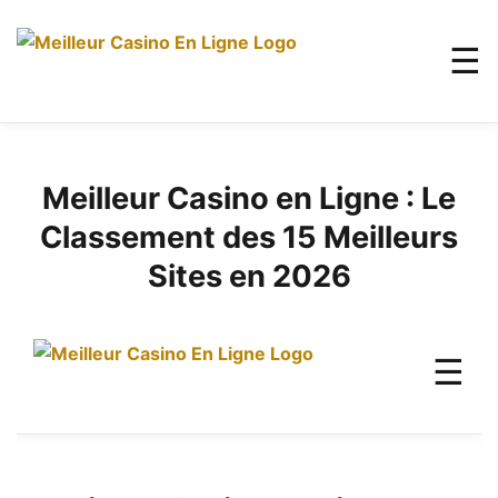
☰
Meilleur Casino en Ligne : Le
Classement des 15 Meilleurs
Sites en 2026