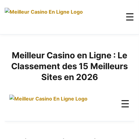
☰
Meilleur Casino en Ligne : Le
Classement des 15 Meilleurs
Sites en 2026