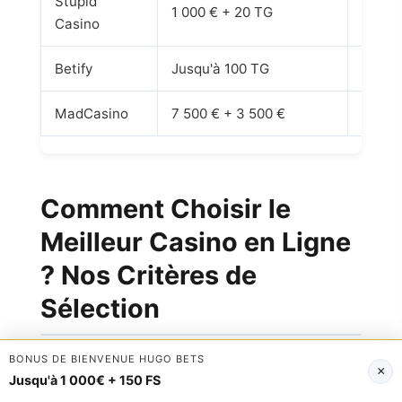
BONUS DE BIENVENUE HUGO BETS
×
Jusqu'à 1 000€ + 150 FS