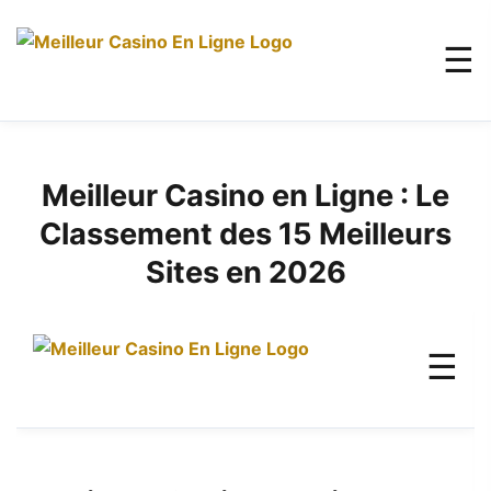
☰
Meilleur Casino en Ligne : Le
Classement des 15 Meilleurs
Sites en 2026