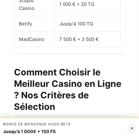
BONUS DE BIENVENUE HUGO BETS
×
Jusqu'à 1 000€ + 150 FS