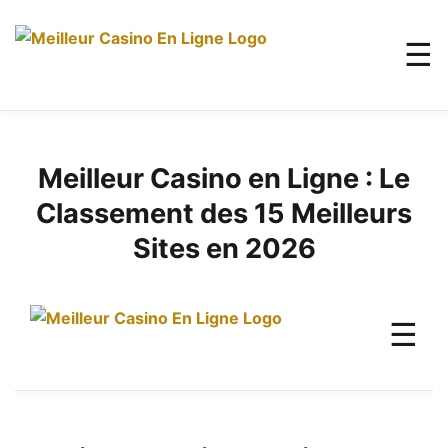
☰
Meilleur Casino en Ligne : Le
Classement des 15 Meilleurs
Sites en 2026