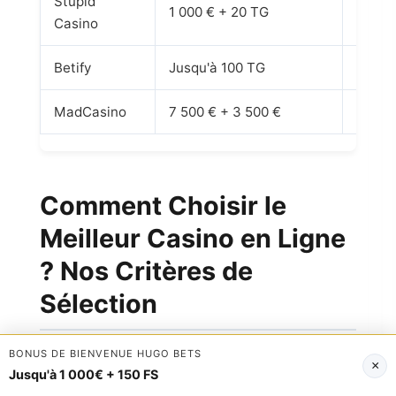
BONUS DE BIENVENUE HUGO BETS
×
Jusqu'à 1 000€ + 150 FS