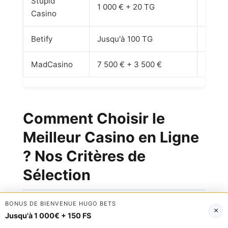
BONUS DE BIENVENUE HUGO BETS
×
Jusqu'à 1 000€ + 150 FS