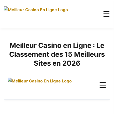
☰
Meilleur Casino en Ligne : Le
Classement des 15 Meilleurs
Sites en 2026