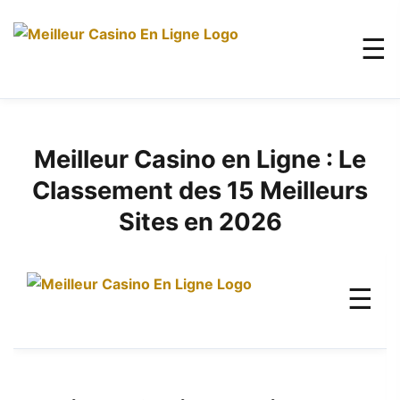
☰
Meilleur Casino en Ligne : Le
Classement des 15 Meilleurs
Sites en 2026