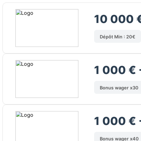
10 000 
Dépôt Min : 20€
1 000 € 
Bonus wager x30
1 000 € 
Bonus wager x40