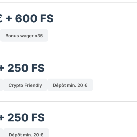
€ + 600 FS
Bonus wager x35
+ 250 FS
Crypto Friendly
Dépôt min. 20 €
+ 250 FS
Dépôt min. 20 €