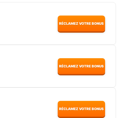
RÉCLAMEZ VOTRE BONUS
RÉCLAMEZ VOTRE BONUS
RÉCLAMEZ VOTRE BONUS