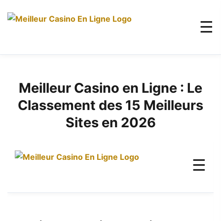
☰
Meilleur Casino en Ligne : Le
Classement des 15 Meilleurs
Sites en 2026