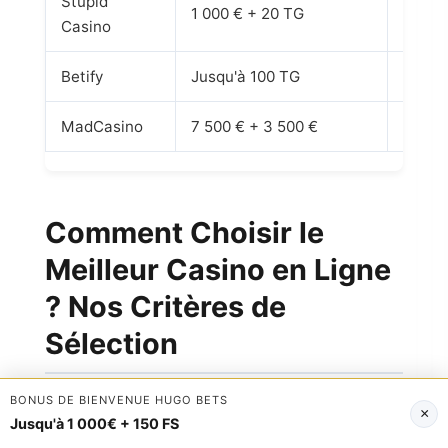
BONUS DE BIENVENUE HUGO BETS
×
Jusqu'à 1 000€ + 150 FS