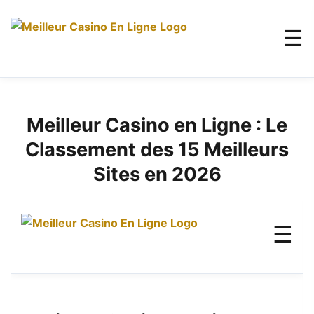
☰
Meilleur Casino en Ligne : Le
Classement des 15 Meilleurs
Sites en 2026