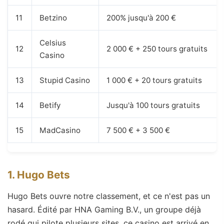
11
Betzino
200% jusqu'à 200 €
Celsius
12
2 000 € + 250 tours gratuits
Casino
13
Stupid Casino
1 000 € + 20 tours gratuits
14
Betify
Jusqu'à 100 tours gratuits
15
MadCasino
7 500 € + 3 500 €
1. Hugo Bets
Hugo Bets ouvre notre classement, et ce n'est pas un
hasard. Édité par HNA Gaming B.V., un groupe déjà
rodé qui pilote plusieurs sites, ce casino est arrivé en