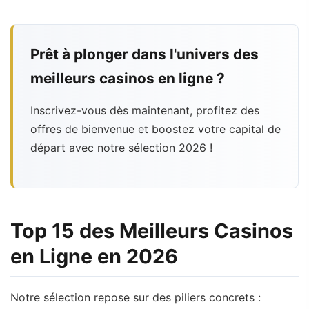
Prêt à plonger dans l'univers des
meilleurs casinos en ligne ?
Inscrivez-vous dès maintenant, profitez des
offres de bienvenue et boostez votre capital de
départ avec notre sélection 2026 !
Top 15 des Meilleurs Casinos
en Ligne en 2026
Notre sélection repose sur des piliers concrets :