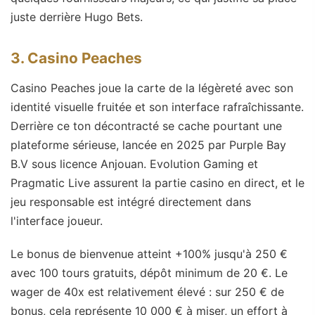
juste derrière Hugo Bets.
3. Casino Peaches
Casino Peaches joue la carte de la légèreté avec son
identité visuelle fruitée et son interface rafraîchissante.
Derrière ce ton décontracté se cache pourtant une
plateforme sérieuse, lancée en 2025 par Purple Bay
B.V sous licence Anjouan. Evolution Gaming et
Pragmatic Live assurent la partie casino en direct, et le
jeu responsable est intégré directement dans
l'interface joueur.
Le bonus de bienvenue atteint +100% jusqu'à 250 €
avec 100 tours gratuits, dépôt minimum de 20 €. Le
wager de 40x est relativement élevé : sur 250 € de
bonus, cela représente 10 000 € à miser, un effort à