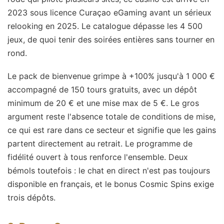
2023 sous licence Curaçao eGaming avant un sérieux
relooking en 2025. Le catalogue dépasse les 4 500
jeux, de quoi tenir des soirées entières sans tourner en
rond.
Le pack de bienvenue grimpe à +100% jusqu'à 1 000 €
accompagné de 150 tours gratuits, avec un dépôt
minimum de 20 € et une mise max de 5 €. Le gros
argument reste l'absence totale de conditions de mise,
ce qui est rare dans ce secteur et signifie que les gains
partent directement au retrait. Le programme de
fidélité ouvert à tous renforce l'ensemble. Deux
bémols toutefois : le chat en direct n'est pas toujours
disponible en français, et le bonus Cosmic Spins exige
trois dépôts.