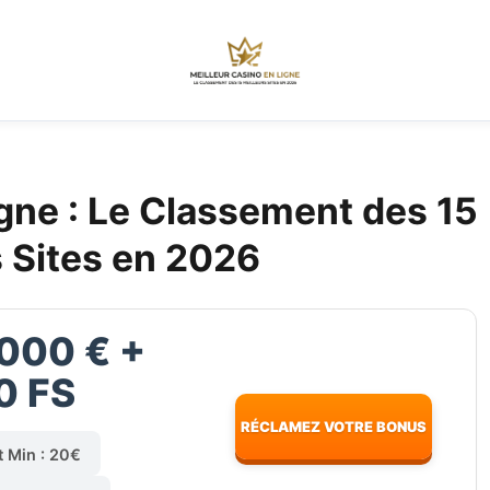
igne : Le Classement des 15
s Sites en 2026