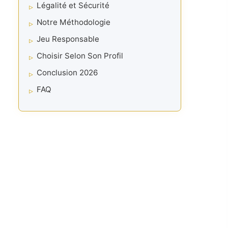
Légalité et Sécurité
Notre Méthodologie
Jeu Responsable
Choisir Selon Son Profil
Conclusion 2026
FAQ