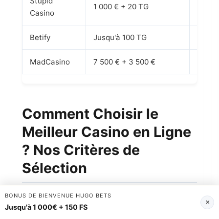
BONUS DE BIENVENUE HUGO BETS
×
Jusqu'à 1 000€ + 150 FS